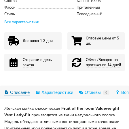
Состав
Хлопок 100 %
Фасон
Приталенный
Стиль
Повседневный
Все характеристики
Оптовые цены от 5
Доставка 1-3 дня
шт.
Отправки в день
Обмен/Возврат на
заказа
протяжении 14 дней
Описание
Характеристики
Отзывы
Воп
0
Женская майка классическая
Fruit of the loom Valueweight
Vest Lady-Fit
производится из ткани натурального хлопка.
Модель обладают отличными вентиляционными качествами.
Приталенный крой подчеркивает силуэт и в тоже время не