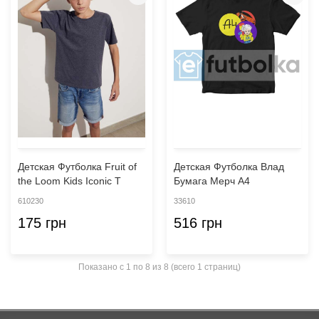
Детская Футболка Fruit of
Детская Футболка Влад
the Loom Kids Iconic T
Бумага Мерч А4
610230
33610
175 грн
516 грн
Показано с 1 по 8 из 8 (всего 1 страниц)