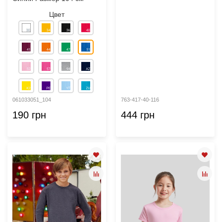
Цвет
061033051_104
763-417-40-116
190 грн
444 грн