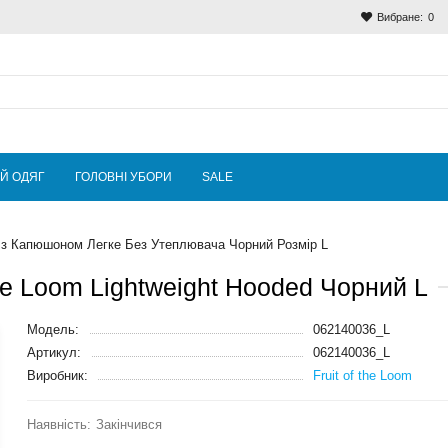
Вибране:
0
Й ОДЯГ
ГОЛОВНІ УБОРИ
SALE
 з Капюшоном Легке Без Утеплювача Чорний Розмір L
the Loom Lightweight Hooded Чорний L
Модель:
062140036_L
Артикул:
062140036_L
Виробник:
Fruit of the Loom
Закінчився