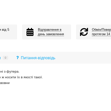
и від 5
Відправлення в
Обмін/Повер
день замовлення
протягом 14 
и
Питання-відповідь
0
ні з футера.
ж носити їх в якості такої.
авовни