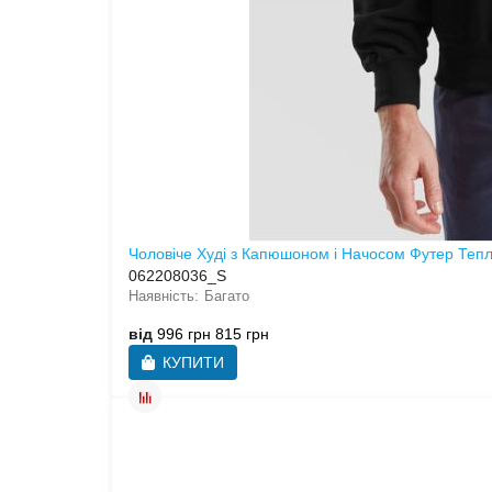
Чоловіче Худі з Капюшоном і Начосом Футер Тепл
062208036_S
Багато
від
996 грн
815 грн
КУПИТИ