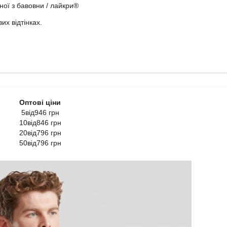
ної з бавовни / лайкри®
их відтінках.
Оптові ціни
5від946 грн
10від846 грн
20від796 грн
50від796 грн