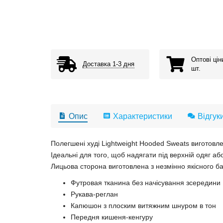
Оптові цін
Доставка 1-3 дня
шт.
Опис
Характеристики
Відгук
Полегшені худі Lightweight Hooded Sweats виготовле
Ідеальні для того, щоб надягати під верхній одяг або 
Лицьова сторона виготовлена ​​з незмінно якісного б
Футровая тканина без начісування зсередини
Рукава-реглан
Капюшон з плоским витяжним шнуром в тон
Передня кишеня-кенгуру