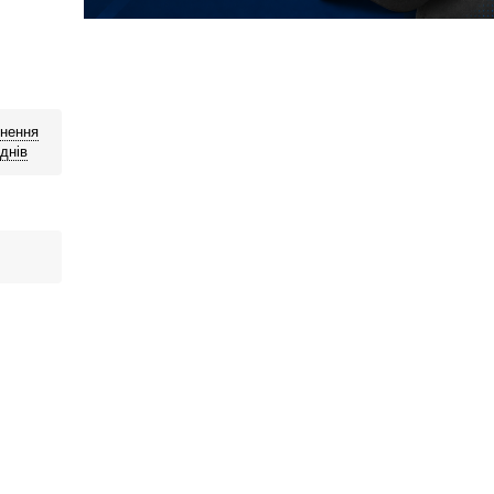
нення
днів