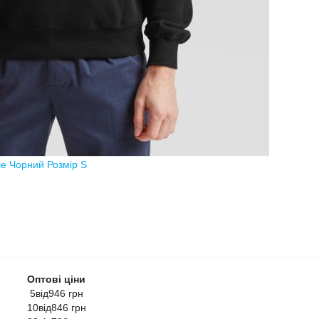
е Чорний Розмір S
Оптові ціни
5від946 грн
10від846 грн