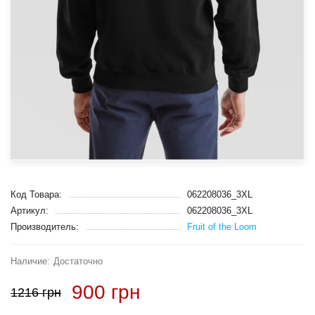
Код Товара:
062208036_3XL
Артикул:
062208036_3XL
Производитель:
Fruit of the Loom
Достаточно
900 грн
1216 грн